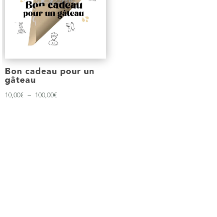
Bon cadeau pour un
gâteau
Plage
10,00
€
–
100,00
€
de
prix :
10,00€
à
100,00€