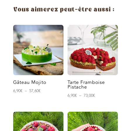
Ice
Cookie
Vous aimerez peut-être aussi :
Pistache
Gâteau Mojito
Tarte Framboise
Pistache
Plage
6,90
€
–
57,60
€
Plage
6,90
€
–
73,00
€
de
de
prix :
prix :
6,90€
6,90€
à
à
57,60€