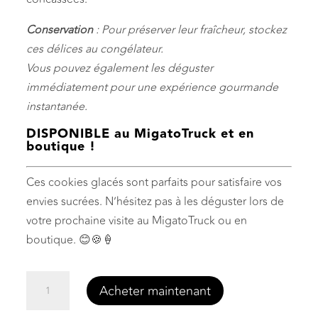
Conservation
: Pour préserver leur fraîcheur, stockez
ces délices au congélateur.
Vous pouvez également les déguster
immédiatement pour une expérience gourmande
instantanée.
DISPONIBLE au MigatoTruck et en
boutique !
Ces cookies glacés sont parfaits pour satisfaire vos
envies sucrées. N’hésitez pas à les déguster lors de
votre prochaine visite au MigatoTruck ou en
boutique. 😊🍪🍦
quantité
Acheter maintenant
de