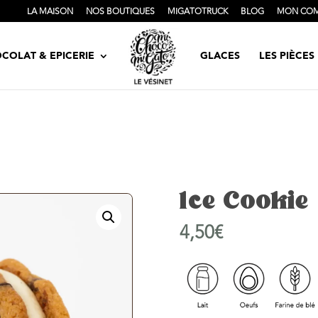
LA MAISON
NOS BOUTIQUES
MIGATOTRUCK
BLOG
MON CO
COLAT & EPICERIE
GLACES
LES PIÈCE
Ice Cookie
4,50
€