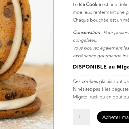
Le
Ice
Cookie
est une déli
moelleux renfermant une gl
Chaque bouchée est un méla
Conservation
: Pour préserv
congélateur.
Vous pouvez également le
expérience gourmande ins
DISPONIBLE au Migat
Ces cookies glacés sont parf
N’hésitez pas à les déguster
MigatoTruck ou en boutiqu
quantité
Acheter ma
de
Ice