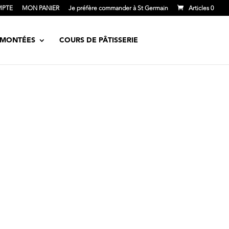
MPTE
MON PANIER
Je préfère commander à St Germain
Articles 0
S MONTÉES
COURS DE PÂTISSERIE