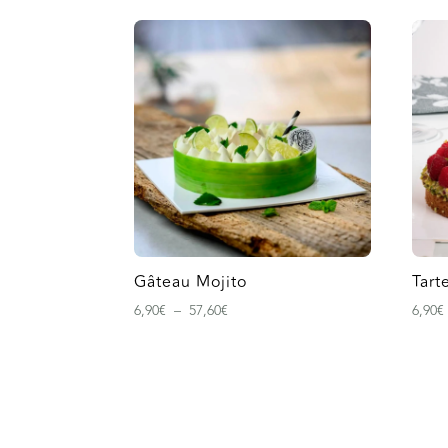
Gâteau Mojito
Tart
Plage
6,90
€
–
57,60
€
6,90
€
de
prix :
6,90€
à
57,60€