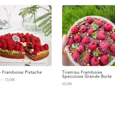
e Framboise Pistache
Tiramisu Framboise
Speculoos Grande Boite
Plage
–
73,00
€
35,00
€
de
prix :
6,90€
à
73,00€