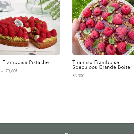
e Framboise Pistache
Tiramisu Framboise
Speculoos Grande Boite
Plage
–
73,00
€
35,00
€
de
prix :
6,90€
à
73,00€