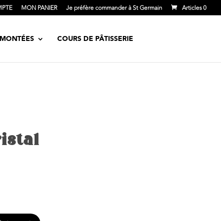
MPTE
MON PANIER
Je préfère commander à St Germain
Articles 0
S MONTÉES
COURS DE PÂTISSERIE
istal