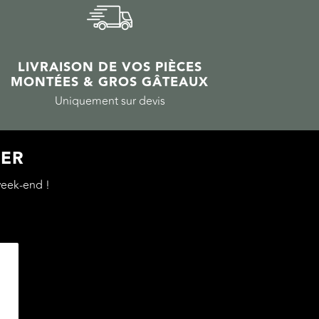
LIVRAISON DE VOS PIÈCES
MONTÉES & GROS GÂTEAUX
Uniquement sur devis
TER
eek-end !