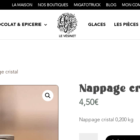
LA MAISON
NOS BOUTIQUES
MIGATOTRUCK
BLOG
MON CO
COLAT & EPICERIE
GLACES
LES PIÈCE
 cristal
Nappage cr
4,50
€
Nappage cristal 0,200 kg
quantité