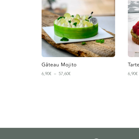
Gâteau Mojito
Tart
Plage
6,90
€
–
57,60
€
6,90
€
de
prix :
6,90€
à
57,60€