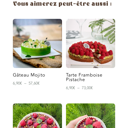
à
Vous aimerez peut-être aussi :
tartiner
Gâteau Mojito
Tarte Framboise
Pistache
Plage
6,90
€
–
57,60
€
Plage
6,90
€
–
73,00
€
de
de
prix :
prix :
6,90€
6,90€
à
à
57,60€
73,00€