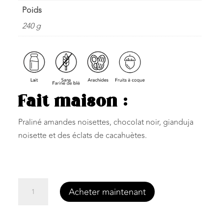
Poids
240 g
Fait maison :
Praliné amandes noisettes, chocolat noir, gianduja
noisette et des éclats de cacahuètes.
quantité
Acheter maintenant
de
Pâte