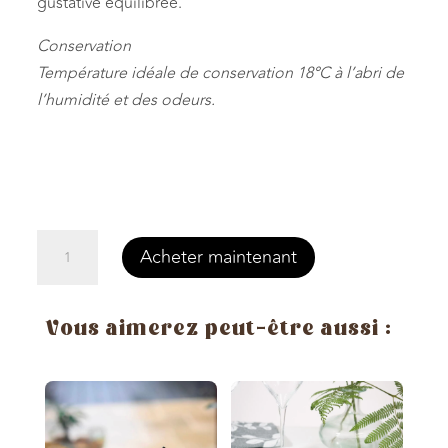
gustative équilibrée.
Conservation
Température idéale de conservation 18°C à l’abri de
l’humidité et des odeurs.
quantité
Acheter maintenant
de
Tablette
Pérou
Vous aimerez peut-être aussi :
Lait