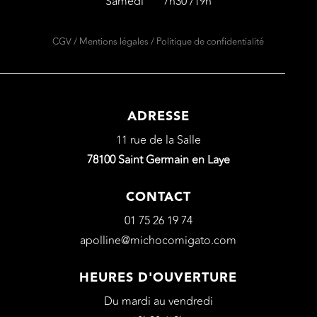
Samedi 7h30 /19h
CGV
/
Mentions légales
/
Politique de confidentialité
ADRESSE
11 rue de la Salle
78100 Saint Germain en Laye
CONTACT
01 75 26 19 74
apolline@michocomigato.com
HEURES D'OUVERTURE
Du mardi au vendredi