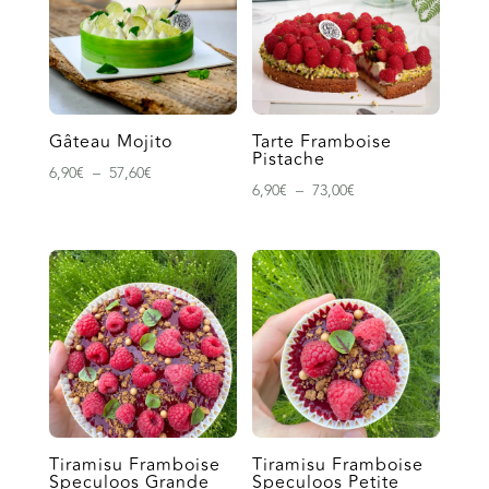
Gâteau Mojito
Tarte Framboise
Pistache
Plage
6,90
€
–
57,60
€
Plage
6,90
€
–
73,00
€
de
de
prix :
prix :
6,90€
6,90€
à
à
57,60€
73,00€
Tiramisu Framboise
Tiramisu Framboise
Speculoos Grande
Speculoos Petite