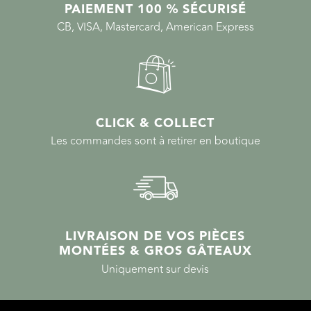
PAIEMENT 100 % SÉCURISÉ
CB, VISA, Mastercard, American Express
CLICK & COLLECT
Les commandes sont à retirer en boutique
LIVRAISON DE VOS PIÈCES
MONTÉES & GROS GÂTEAUX
Uniquement sur devis